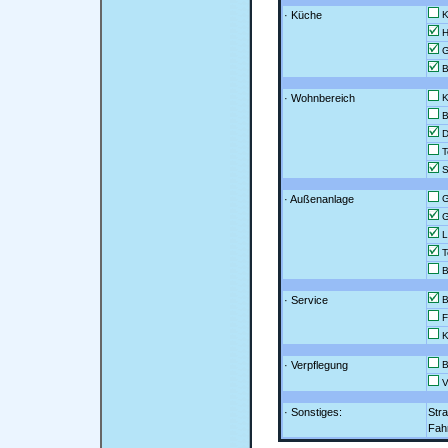
· Küche
K
H
G
B
· Wohnbereich
K
B
D
T
S
· Außenanlage
G
G
L
T
B
· Service
B
F
Ku
· Verpflegung
B
V
· Sonstiges:
Str
Fahr