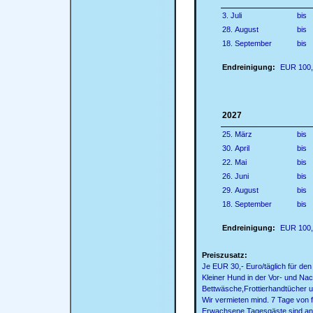
3. Juli
bis
28. August
bis
18. September
bis
Endreinigung:
EUR 100,--
2027
25. März
bis
30. April
bis
22. Mai
bis
26. Juni
bis
29. August
bis
18. September
bis
Endreinigung:
EUR 100,--
Preiszusatz:
Je EUR 30,- Euro/täglich für de
Kleiner Hund in der Vor- und Nac
Bettwäsche,Frottierhandtücher u
Wir vermieten mind. 7 Tage von f
Erwachsene Tagesgäste sind an