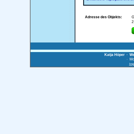
Adresse des Objekts:
G
2
Katja Höper · We
· Mob
Im