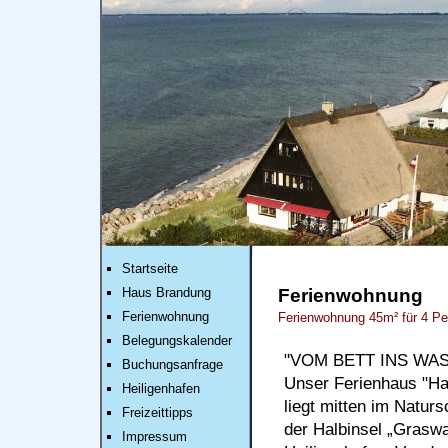
Startseite
Haus Brandung
Ferienwohnung
Ferienwohnung
Ferienwohnung 45m² für 4 P
Belegungskalender
"VOM BETT INS WA
Buchungsanfrage
Unser Ferienhaus "H
Heiligenhafen
liegt mitten im Naturs
Freizeittipps
der Halbinsel „Graswa
Impressum