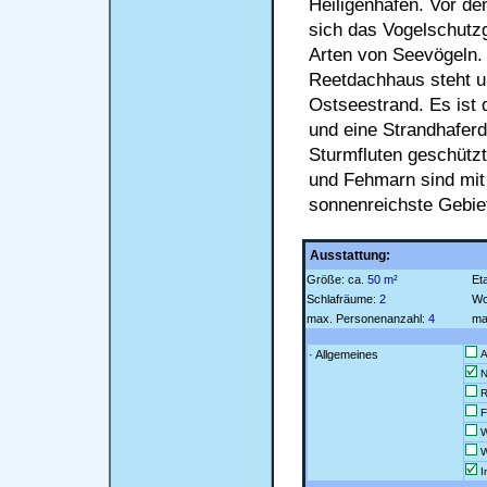
Heiligenhafen. Vor de
sich das Vogelschutzg
Arten von Seevögeln.
Reetdachhaus steht u
Ostseestrand. Es ist 
und eine Strandhafer
Sturmfluten geschützt
und Fehmarn sind mit
sonnenreichste Gebie
Ausstattung:
Größe: ca.
50 m²
Et
Schlafräume:
2
Wo
max. Personenanzahl:
4
ma
· Allgemeines
Al
N
R
F
W
W
I